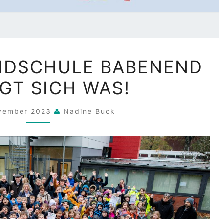
AN
NDSCHULE BABENEND
DER
GT SICH WAS!
GRUNDSCHULE
BABENEND
ovember 2023
BEWEGT
Nadine Buck
SICH
WAS!