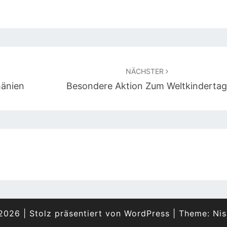
NÄCHSTER
mänien
Besondere Aktion Zum Weltkinderta
2026
|
Stolz präsentiert von
WordPress
|
Theme:
Nis