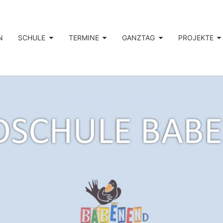
N
SCHULE
TERMINE
GANZTAG
PROJEKTE
GRUN
Der Rabe
Rennt
Zum
Babenend
BA