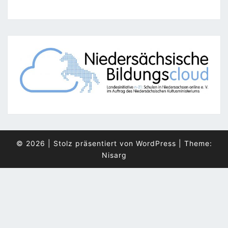
© 2026
|
Stolz präsentiert von
WordPress
|
Theme:
Nisarg