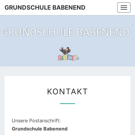
Skip
GRUNDSCHULE BABENEND
Togg
to
navi
content
GRUNDS
Der Rabe
Rennt
Zum
BABEN
Babenend
KONTAKT
KONTAKT
Unsere Postanschrift:
Grundschule Babenend