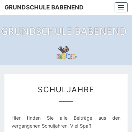
Skip
GRUNDSCHULE BABENEND
Togg
to
navi
content
GRUNDS
Der Rabe
Rennt
Zum
BABEN
Babenend
SCHULJAHRE
SCHULJAHRE
Hier finden Sie alle Beiträge aus den
vergangenen Schuljahren. Viel Spaß!