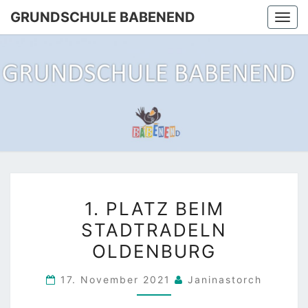
Skip
GRUNDSCHULE BABENEND
Togg
to
navi
content
GRUNDS
Der Rabe
Rennt
Zum
BABEN
Babenend
1.
1. PLATZ BEIM
PLATZ
STADTRADELN
BEIM
OLDENBURG
STADTRADELN
OLDENBURG
17. November 2021
Janinastorch